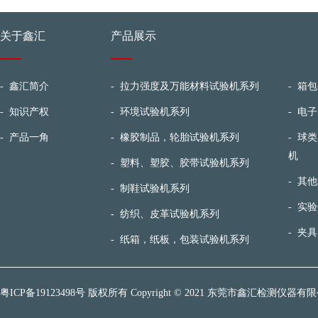
关于鑫汇
产品展示
-
鑫汇简介
-
拉力强度及万能材料试验机系列
-
箱包
-
知识产权
-
环境试验机系列
-
电子
-
产品一角
-
橡胶制品，轮胎试验机系列
-
球类
机
-
塑料、塑胶、胶带试验机系列
-
其他
-
制鞋试验机系列
-
实验
-
纺织、皮革试验机系列
-
夹具
-
纸箱，纸板，包装试验机系列
粤ICP备19123498号
版权所有 Copyright © 2021 东莞市鑫汇检测仪器有