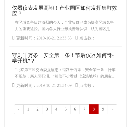
职位。 近年来，随着劳动力价格上涨，我国制造业企业
模积累，在可以预见的未
仪器仪表发展高地！产业园区如何发挥集群效
人口红利逐渐消失，以现代化、自动化的装备提升传统产
来，行业开始迎来发展的
应？
业，推动“技术红利”
加速期。 &n
在区域竞争日趋激烈的今天，产业集群已成为提高区域竞争
力的重要途径。国内各大行业形成普遍认识，认为园区是形
成地方产业集群的主要载体，能够很好地发挥出产业集群效
更新时间：2019-10-21 21:33:55
点击数：
应。正是在产业集群的指导下，近年来我国各地掀起了产业
园区建设的热潮，仪器仪表相关的产业园区也一时如雨后春
守则千万条，安全第一条！节后仪器如何“科
笋。 丹东仪器仪表产业园区、长三角工业园区、苏州工
学开机”？
业园区等一系列设施完善、规模较大、资
“北京第三区交通委提醒您：道路千万条，安全第一条；行车
不规范，亲人两行泪。”相信不少看过《流浪地球》的朋友都
会对这几句话印象深刻。微博上的各路官博还纷纷对其进行
更新时间：2019-10-21 21:34:09
点击数：
了改编再创作，使其成为春节期间“刷屏”最多的电影台词。
值此开工之际，小编也在这里提醒各位科学仪器行业的人
们：守则千万条，安全第一条；操作不规范，亲人两行泪。
新年开工，您做好仪器检修了吗？
«
1
2
3
4
5
6
7
8
9
»