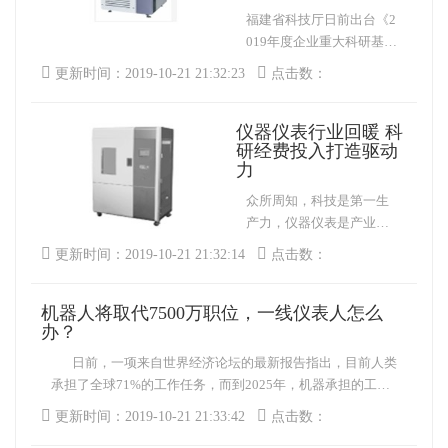
型时产品表面粗糙，边缘
福建省科技厅日前出台《2
不整齐。因此，为了使加
019年度企业重大科研基础
工顺利进行，加工前必须
设施和大型科研仪器向社
更新时间：2019-10-21 21:32:23
点击数：
测量和控制粘合剂的粘
会开放服务试点方案》，
度。
决定在龙岩市、南平市两
仪器仪表行业回暖 科
地开展试点，向社会开放
研经费投入打造驱动
服务的科研设施仪器给予
力
一次性资金补助。 仪
器信息网讯 8月2日，福建
众所周知，科技是第一生
省科学技术厅公布“关于进
产力，仪器仪表是产业发
一步扩大开展企业重大科
展之重要基石。科学仪器
更新时间：2019-10-21 21:32:14
点击数：
研基础设施和大型科研仪
在促进国民经济发展、提
器向社会开放服务试点工
升国家核心竞争力方面扮
作的通知”，表示福建省科
机器人将取代7500万职位，一线仪表人怎么
演着至关重要的角色。
技厅日前出台《2019年度
办？
当前，在国家一系列利好
企业重大科研基础设施和
政策密集出台下，加之国
日前，一项来自世界经济论坛的最新报告指出，目前人类
大型科研仪器向社会开放
内市场强劲需求推动，我
承担了全球71%的工作任务，而到2025年，机器承担的工作
服务试点
国仪器仪表产业整体保持
将会超过人类。随着工作场所的机器和算法快速发展，可创
更新时间：2019-10-21 21:33:42
点击数：
平稳较快增长。随着产业
造1.33亿个新职位，取代从现在到2022年将流失的7500万个
投入加大、技术突破与规