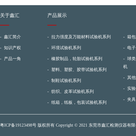
关于鑫汇
产品展示
-
鑫汇简介
-
拉力强度及万能材料试验机系列
-
箱包
-
知识产权
-
环境试验机系列
-
电子
-
产品一角
-
橡胶制品，轮胎试验机系列
-
球类
机
-
塑料、塑胶、胶带试验机系列
-
其他
-
制鞋试验机系列
-
实验
-
纺织、皮革试验机系列
-
夹具
-
纸箱，纸板，包装试验机系列
粤ICP备19123498号
版权所有 Copyright © 2021 东莞市鑫汇检测仪器有