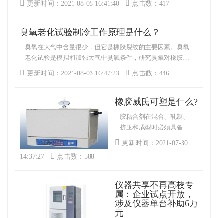
更新时间：2021-08-05 16:41:40
点击数：417
不能马虎的，关于这两个问题接下来小编就为大家做一个详
细的介绍吧，想知道的话就一起来看看吧。
臭氧老化试验制冷工作原理是什么？
臭氧在大气中含量很少，但它是橡胶裂纹的主要因素。臭氧
老化试验是模拟和加强大气中臭氧条件，研究臭氧对橡胶作
用的规律，快速确认和评价橡胶抗臭氧老化性能和抗臭氧剂
更新时间：2021-08-03 16:47:23
点击数：446
保护功效的方法，采取有效的抗衰老措施，提高橡胶产品寿
命，参考标准3360GB/T7762-2003.
橡胶威氏可塑是什么?
胶粘合剂在混合、轧制、
挤压和成型时必须具备适
当的可塑性。因为橡胶威
更新时间：2021-07-30
氏可塑直接关系到整个橡
14:37:27
点击数：588
胶加工过程和产品质量。
塑性变大后，橡胶不易精
炼，延迟粘合剂粘合辊，
仪器共享不再高校专
粘合剂粘合力下降。可塑
属：企业试点开放，
涉及仪器单台补助6万
性超过时间时，橡胶的混
元
合不均匀，收缩力大，成