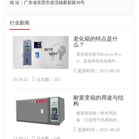
地 址：广东省东莞市道滘镇蔡新路36号
行业新闻
老化箱的特点是什
么？
老化箱也称为Burn-in Roo
m，是各种老化实验中常
用的设备之一，老化箱广
更新时间：2021-08-20
泛用于电子、计算机、通
10:18:45
点击数：265
信等。旧住宅一般由信
封、空气系统、控制系
统、室内测试架构等组
耐黄变箱的用途与结
成。
构
耐黄变箱就一种专用设
备，它适用于仿真阳的紫
外线辐射，能观察样品的
更新时间：2021-08-18
耐黄变程度，可以判断出
13:20:11
点击数：548