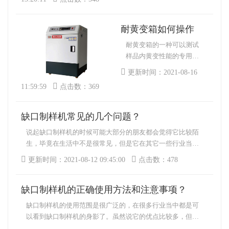
它的黄变等级，这种设备
结构并不复杂，由箱体、
机台和保护装置等多部分
耐黄变箱如何操作
构。
耐黄变箱的一种可以测试
样品内黄变性能的专用设
备，它有严格的操作标
更新时间：2021-08-16
准，如果操作方法不正确
11:59:59
点击数：369
会影响它的性能与实验路
据的准确性，还可能会出
现安全事故。
缺口制样机常见的几个问题？
说起缺口制样机的时候可能大部分的朋友都会觉得它比较陌
生，毕竟在生活中不是很常见，但是它在其它一些行业当中
使用是很频繁了。为了让更多的人了解缺口制样机，接下来
更新时间：2021-08-12 09:45:00
点击数：478
就为介绍一些比较常见的问题？想知道的话就随时小编一起
来看看吧。
缺口制样机的正确使用方法和注意事项？
缺口制样机的使用范围是很广泛的，在很多行业当中都是可
以看到缺口制样机的身影了。虽然说它的优点比较多，但是
在使用的时候也是要掌握正确的方法，二期注意的地方也是